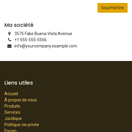
Soumettre
Ma société
3575 Fake Buena Vista Avenue
+1 555-555-5556
info@yourcompany.example.com
Liens utiles
Accueil
À propos de nous
Produits
Services
Juridique
Politique vie privée
Forum