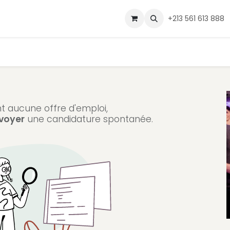
ui sommes-nous
Services
Nos secteurs
Contact
+213 561 613 888
nt aucune offre d'emploi,
voyer
une candidature spontanée.