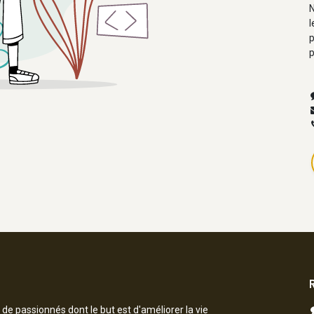
N
l
p
p
 passionnés dont le but est d'améliorer la vie