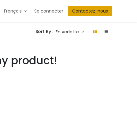
Français
Se connecter
Contactez-nous
Sort By :
En vedette
ny product!