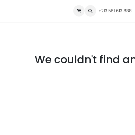
lutions
DISTRIBUZZ
Industries
Ressources
+213 561 613 888
À propos
We couldn't find a