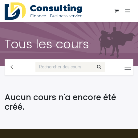
Se rendre au contenu
Tous les cours
Aucun cours n'a encore été
créé.