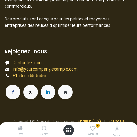
commerciaux.
Nos produits sont conçus pour les petites et moyennes
entreprises désireuses d'optimiser leurs performances.
Rejoignez-nous
Contactez-nous
info@yourcompany.example.com
+1 555-555-5556
English (US)
|
Français
Copyright © Nom de l'entreprise
0
Généré par
- Le #1
Open Source eCommerce
Home
Search
Wishlist
Account